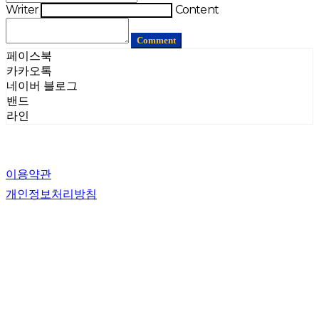
Writer
Content
Comment
페이스북
카카오톡
네이버 블로그
밴드
라인
이용약관
개인정보처리방침
사업자정보확인
상호: (주)컷더트래쉬 | 대표: 임소현 | 개인정보관리책임자: 임소현 | 전화: 070-8285-3894 | 이메일:
contact@cutthetrashgroup.com
주소: 경기도 부천시 부천로198번길 18, 춘의테크노파크II 202동 14층 1402호 (춘의동) | 사업자등
록번호:
552-87-02121
| 통신판매:
제 2021-경기부천-2887호
| 호스팅제공자: (주)식스샵