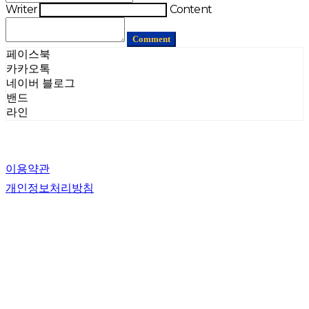
Writer
Content
Comment
페이스북
카카오톡
네이버 블로그
밴드
라인
이용약관
개인정보처리방침
사업자정보확인
상호: (주)컷더트래쉬 | 대표: 임소현 | 개인정보관리책임자: 임소현 | 전화: 070-8285-3894 | 이메일:
contact@cutthetrashgroup.com
주소: 경기도 부천시 부천로198번길 18, 춘의테크노파크II 202동 14층 1402호 (춘의동) | 사업자등
록번호:
552-87-02121
| 통신판매:
제 2021-경기부천-2887호
| 호스팅제공자: (주)식스샵